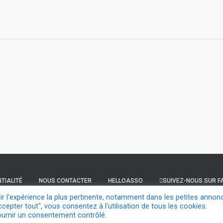
TIALITÉ
NOUS CONTACTER
HELLOASSO
SUIVEZ-NOUS SUR 
rir l'expérience la plus pertinente, notamment dans les petites annon
ccepter tout", vous consentez à l'utilisation de tous les cookies.
SUIVEZ-NOUS SUR YOUTUBE
APEL NATIONALE
ournir un consentement contrôlé.