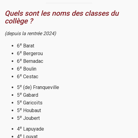
Quels sont les noms des classes du
collège ?
(depuis la rentrée 2024)
e
6
Barat
e
6
Bergerou
e
6
Bernadac
e
6
Boulin
e
6
Cestac
e
5
(de) Franqueville
e
5
Gabard
e
5
Garicoïts
e
5
Houbaut
e
5
Joubert
e
4
Lapuyade
e
4
Louyat