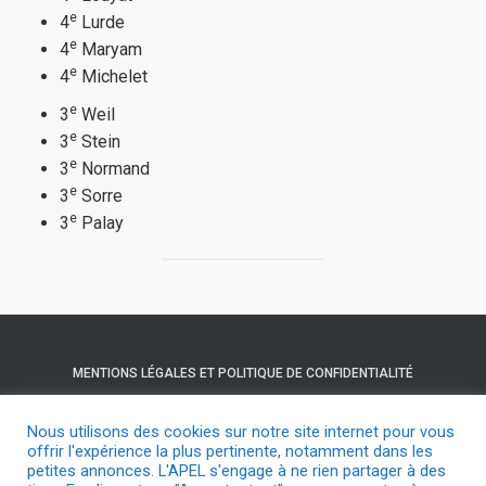
e
4
Lurde
e
4
Maryam
e
4
Michelet
e
3
Weil
e
3
Stein
e
3
Normand
e
3
Sorre
e
3
Palay
MENTIONS LÉGALES ET POLITIQUE DE CONFIDENTIALITÉ
NOUS CONTACTER
HELLOASSO
Nous utilisons des cookies sur notre site internet pour vous
offrir l'expérience la plus pertinente, notamment dans les
petites annonces. L'APEL s'engage à ne rien partager à des
SUIVEZ-NOUS SUR FACEBOOK