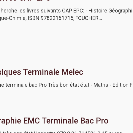
echerche les livres suivants CAP EPC: - Histoire Géogr
ique-Chimie, ISBN 97822161715, FOUCHER…
siques Terminale Melec
e terminale bac Pro Très bon état état - Maths - Edition
graphie EMC Terminale Bac Pro