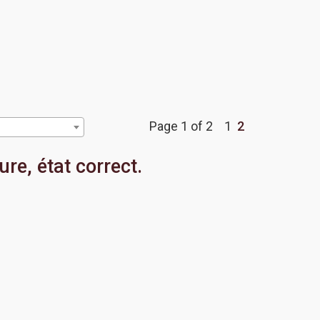
Page 1 of 2
1
2
re, état correct.