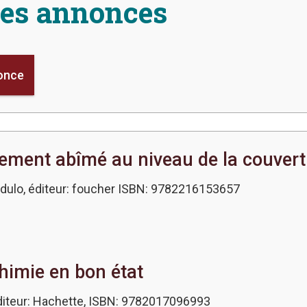
les annonces
nonce
ement abîmé au niveau de la couvertu
dulo, éditeur: foucher ISBN: 9782216153657
himie en bon état
diteur: Hachette, ISBN: 9782017096993