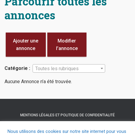
Parcourir toutes les
annonces
Ajouter une
Modifier
annonce
l’annonce
Catégorie :
Toutes les rubriques
Aucune Annonce n’a été trouvée.
MENTIONS LÉGALES ET POLITIQUE DE CONFIDENTIALITÉ
NOUS CONTACTER
HELLOASSO
Nous utilisons des cookies sur notre site internet pour vous