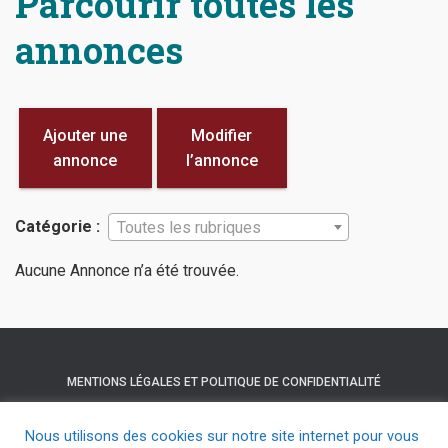
Parcourir toutes les
annonces
Ajouter une
Modifier
annonce
l’annonce
Catégorie :
Toutes les rubriques
Aucune Annonce n’a été trouvée.
MENTIONS LÉGALES ET POLITIQUE DE CONFIDENTIALITÉ
NOUS CONTACTER
HELLOASSO
Nous utilisons des cookies sur notre site internet pour vous