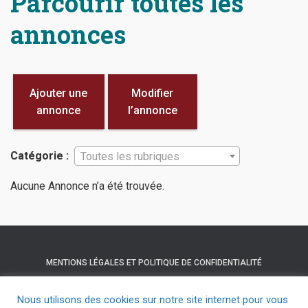
Parcourir toutes les
annonces
Ajouter une
Modifier
annonce
l’annonce
Catégorie :
Toutes les rubriques
Aucune Annonce n’a été trouvée.
MENTIONS LÉGALES ET POLITIQUE DE CONFIDENTIALITÉ
NOUS CONTACTER
HELLOASSO
Nous utilisons des cookies sur notre site internet pour vous