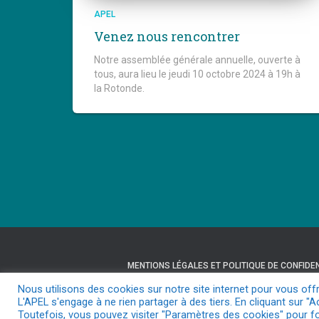
APEL
Venez nous rencontrer
Notre assemblée générale annuelle, ouverte à
tous, aura lieu le jeudi 10 octobre 2024 à 19h à
la Rotonde.
MENTIONS LÉGALES ET POLITIQUE DE CONFIDEN
Nous utilisons des cookies sur notre site internet pour vous off
L'APEL s'engage à ne rien partager à des tiers. En cliquant sur "A
Toutefois, vous pouvez visiter "Paramètres des cookies" pour f