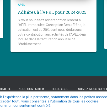
APEL
Adhérez à l’APEL pour 2024-2025
Si vous souhaitez adhérer officiellement à
l’APEL Immaculée-Conception Beau-Frêne, la
cotisation est de 25€, dont nous déduisons
votre contribution aux activités de l’APEL déjà
incluse dans la facturation annuelle de
l’établissement.
TIALITÉ
NOUS CONTACTER
HELLOASSO
SUIVEZ-NOUS SUR 
rir l'expérience la plus pertinente, notamment dans les petites annon
ccepter tout", vous consentez à l'utilisation de tous les cookies.
SUIVEZ-NOUS SUR YOUTUBE
APEL NATIONALE
ournir un consentement contrôlé.