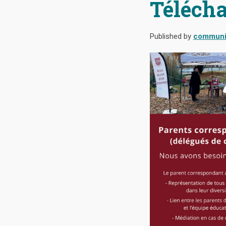
Télécha
Published by
communi